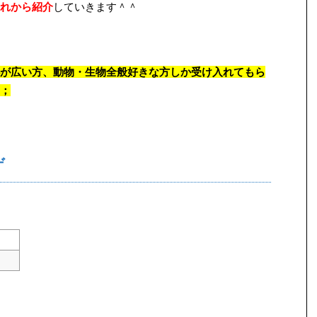
れから紹介
していきます＾＾
が広い方、動物・生物全般好きな方しか受け入れてもら
；
ゲ