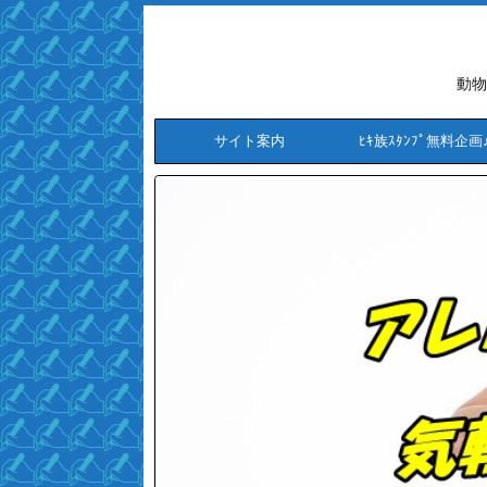
動物
サイト案内
ﾋｷ族ｽﾀﾝﾌﾟ無料企画