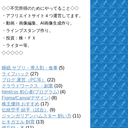
◇◇不労所得のためにやってること◇◇
・アフリエイトサイト４つ運営してます。
・動画・画像編集、AI画像生成作り。
・ラインプスタンプ作り。
・投資：株・ＦＸ
・ライター等。
◇◇◇◇◇
睡眠 サプリ・導入剤・食事
(5)
ライフハック
(27)
ブログ 運営（PC等）
(22)
クラウドワークス ・副業
(10)
html/css 初心者(プログラム)
(4)
Figma/Canva(デザイン)
(8)
株主優待 おすすめ
(17)
伝統空手 組手（試合）
(9)
ジャンガリアンハムスター 飼い方
(11)
ヒキガエル 飼育
(13)
備忘録・本
(11)