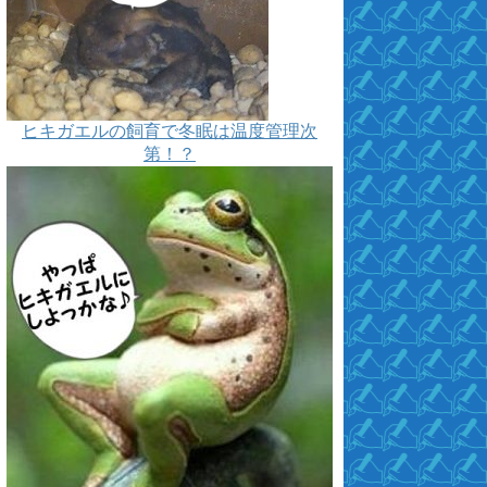
ヒキガエルの飼育で冬眠は温度管理次
第！？