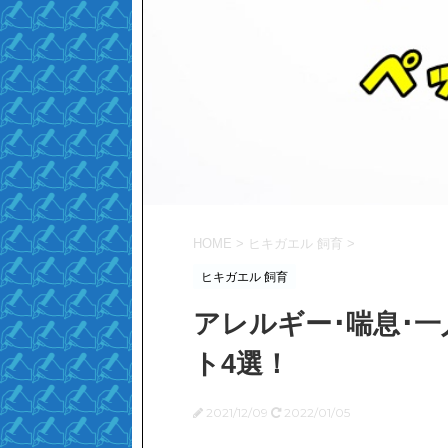
HOME
>
ヒキガエル 飼育
>
ヒキガエル 飼育
アレルギー･喘息･
ト4選！
2021/12/09
2022/01/05