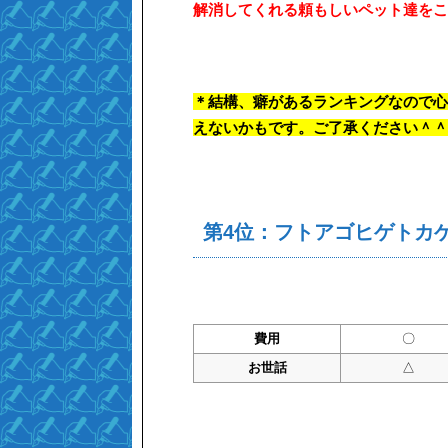
解消してくれる頼もしいペット達をこ
＊結構、癖があるランキングなので心
えないかもです。ご了承ください＾＾
第4位：フトアゴヒゲトカ
費用
〇
お世話
△