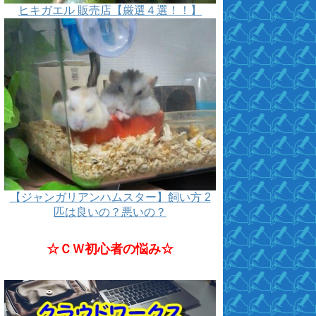
ヒキガエル 販売店【厳選４選！！】
【ジャンガリアンハムスター】飼い方 2
匹は良いの？悪いの？
☆ＣＷ初心者の悩み☆