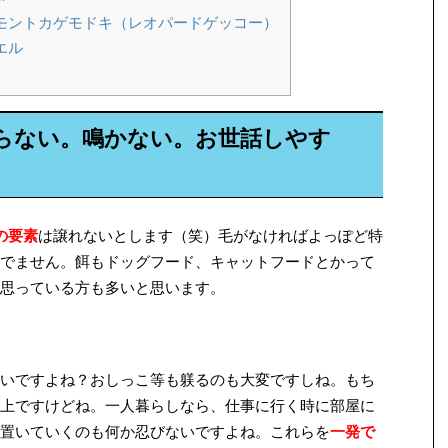
モントカゲモドキ（レオパードゲッコー）
エル
らない。鳴かない。お世話しやす
の要素
は譲れないとします（笑）毛がなければよっぽど特
でません。餌もドッグフード、キャットフードとかって
思っている方も多いと思います。
いですよね？おしっこ等も躾るのも大変ですしね。もち
上ですけどね。一人暮らしなら、仕事に行く時に部屋に
置いていくのも何か忍びないですよね。これらを
一発で