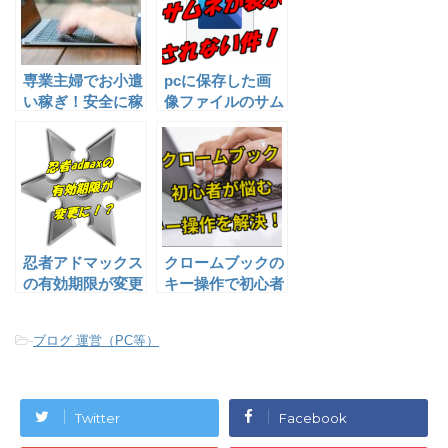
専業主婦でお小遣
pcに保存した画
い稼ぎ！安全に稼
像ファイルのサム
ぐのはブログがお
ネイルが山のマー
すすめな理由。
クで不便すぎる件
忍者アドマックス
クロームブックの
の有効期限が変更
キー操作で初心者
になった件【注
が絶対にぶち当た
意】
る壁４選！！
-
ブログ 運営（PC等）
Twitter
Facebook