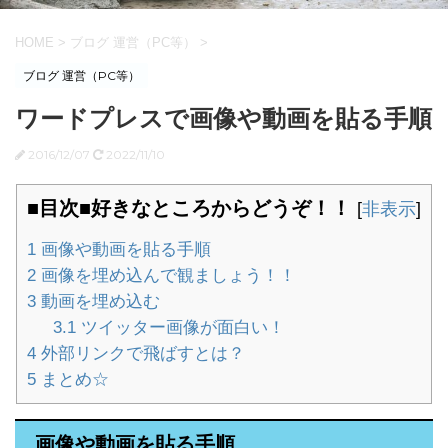
HOME
>
ブログ 運営（PC等）
>
ブログ 運営（PC等）
ワードプレスで画像や動画を貼る手順
2016/12/07
2022/11/10
■目次■好きなところからどうぞ！！
[
非表示
]
1
画像や動画を貼る手順
2
画像を埋め込んで観ましょう！！
3
動画を埋め込む
3.1
ツイッター画像が面白い！
4
外部リンクで飛ばすとは？
5
まとめ☆
画像や動画を貼る手順