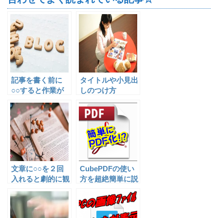
記事を書く前に
タイトルや小見出
○○すると作業が
しのつけ方
進む！！
文章に○○を２回
CubePDFの使い
入れると劇的に観
方を超絶簡単に説
やすくなる方
明してみます！！
法！！