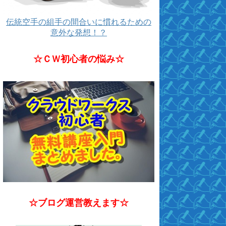
伝統空手の組手の間合いに慣れるための
意外な発想！？
☆ＣＷ初心者の悩み☆
☆ブログ運営教えます☆