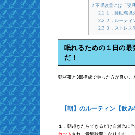
2
不眠改善には「寝
2.1
１．睡眠環境の
2.2
２．ルーティン
2.3
３．ストレス管
眠れるための１日の最
だ！
朝昼夜と3部構成でやった方が良いこ
【朝】のルーティン【飲み
１．朝起きたらできるだけ自然光に当
セット
され、覚醒状態になります。こ