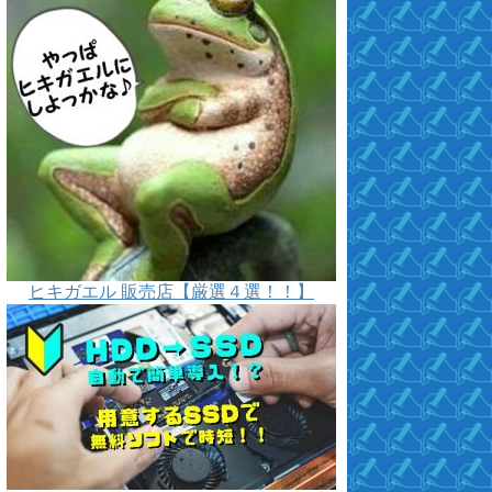
ヒキガエル 販売店【厳選４選！！】