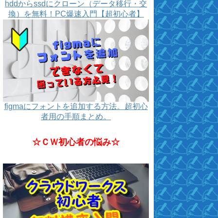
hddからssdにクローン（データ移行・交
換）を無料！PC爆速入門【超初心者】
figmaにフォントを追加する方法。超初心
者用の手順まとめ。
☆ＣＷ初心者の悩み☆