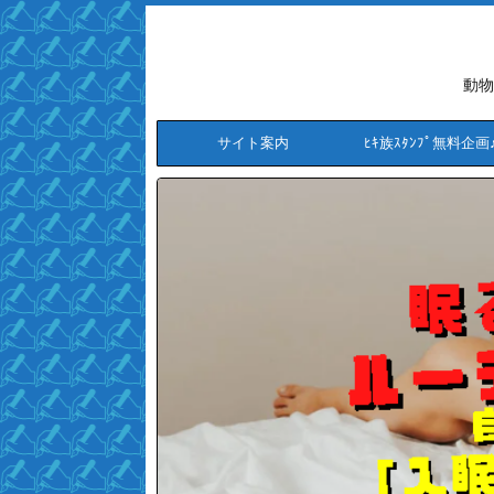
動物
サイト案内
ﾋｷ族ｽﾀﾝﾌﾟ無料企画