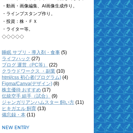
・動画・画像編集、AI画像生成作り。
・ラインプスタンプ作り。
・投資：株・ＦＸ
・ライター等。
◇◇◇◇◇
睡眠 サプリ・導入剤・食事
(5)
ライフハック
(27)
ブログ 運営（PC等）
(22)
クラウドワークス ・副業
(10)
html/css 初心者(プログラム)
(4)
Figma/Canva(デザイン)
(8)
株主優待 おすすめ
(17)
伝統空手 組手（試合）
(9)
ジャンガリアンハムスター 飼い方
(11)
ヒキガエル 飼育
(13)
備忘録・本
(11)
NEW ENTRY