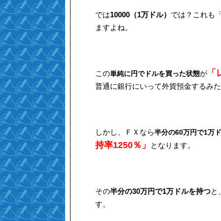
では
10000（1万ドル）
では？これも「1
ますよね。
「
この
が
単純に円でドルを買った状態
普通に銀行にいって外貨預金するみた
しかし、ＦＸなら
半分の60万円で1万
持率1250％」
となります。
その
半分の30万円で1万ドルを持つ
と
す。