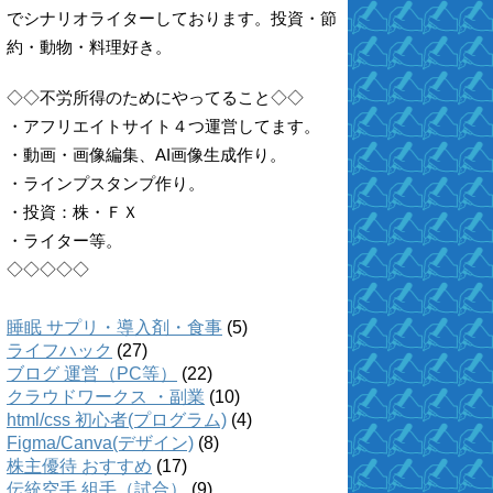
でシナリオライターしております。投資・節
約・動物・料理好き。
◇◇不労所得のためにやってること◇◇
・アフリエイトサイト４つ運営してます。
・動画・画像編集、AI画像生成作り。
・ラインプスタンプ作り。
・投資：株・ＦＸ
・ライター等。
◇◇◇◇◇
睡眠 サプリ・導入剤・食事
(5)
ライフハック
(27)
ブログ 運営（PC等）
(22)
クラウドワークス ・副業
(10)
html/css 初心者(プログラム)
(4)
Figma/Canva(デザイン)
(8)
株主優待 おすすめ
(17)
伝統空手 組手（試合）
(9)