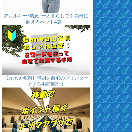
アレルギー･喘息･一人暮らしでも気軽に
飼えるペット4選！
【canva 名刺】印刷を自宅のプリンター
でする手順解説！