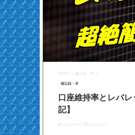
HOME
>
備忘録・本
>
備忘録・本
口座維持率とレバレ
記】
2022/04/03
2022/10/25