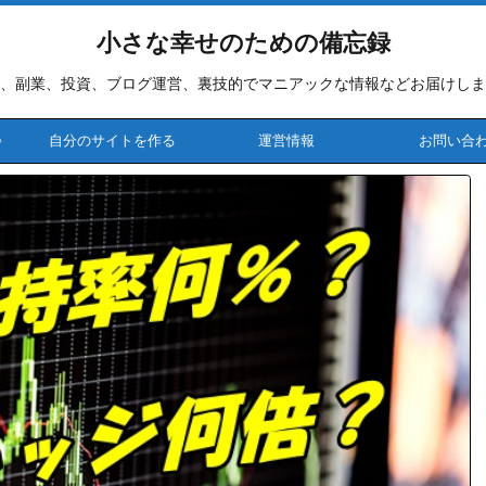
小さな幸せのための備忘録
、副業、投資、ブログ運営、裏技的でマニアックな情報などお届けしま
♪
自分のサイトを作る
運営情報
お問い合