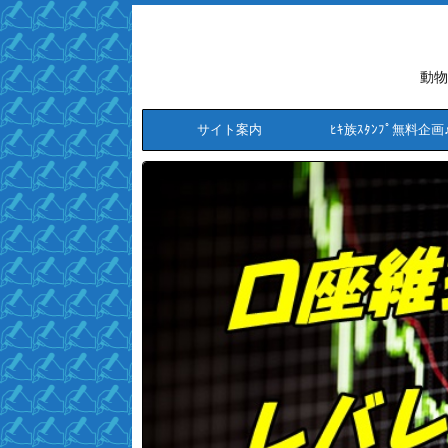
動物
サイト案内
ﾋｷ族ｽﾀﾝﾌﾟ無料企画