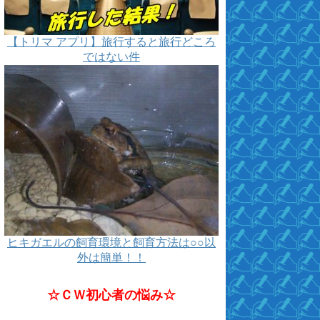
【トリマ アプリ】旅行すると旅行どころ
ではない件
ヒキガエルの飼育環境と飼育方法は○○以
外は簡単！！
☆ＣＷ初心者の悩み☆