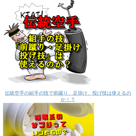
伝統空手の組手の技で前蹴り、足掛け、投げ技は使えるの
か！？