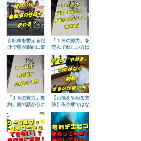
になった件！！
自転車を替えるだ
「１％の努力」を
けで朝が劇的に楽
読んで欲しい方は
（時短）になる件
こういう人8選
【総集編】
「１％の努力」要
【お酒をやめる方
約。壺の話が心に
法】依存症ではな
刺さる件【感想・
いが、律する方
ネタバレ】
法！？