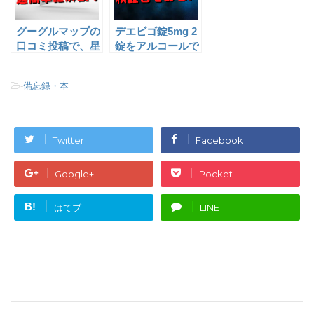
グーグルマップの
デエビゴ錠5mg 2
口コミ投稿で、星
錠をアルコールで
評価（白星）がで
飲んだ結果・・悪
てこない件
夢？
-
備忘録・本
Twitter
Facebook
Google+
Pocket
B!
はてブ
LINE