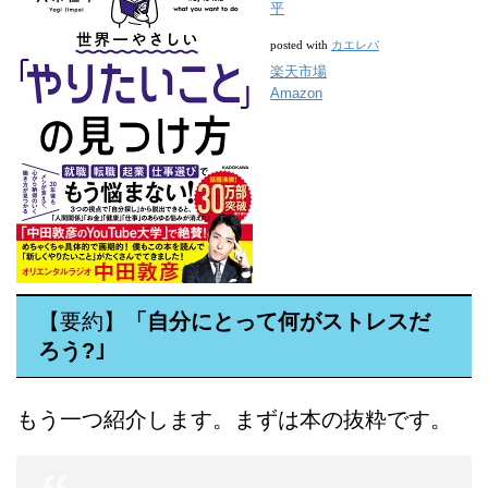
平
カエレバ
posted with
楽天市場
Amazon
【要約】
「自分にとって何がストレスだ
ろう?｣
もう一つ紹介します。まずは本の抜粋です。