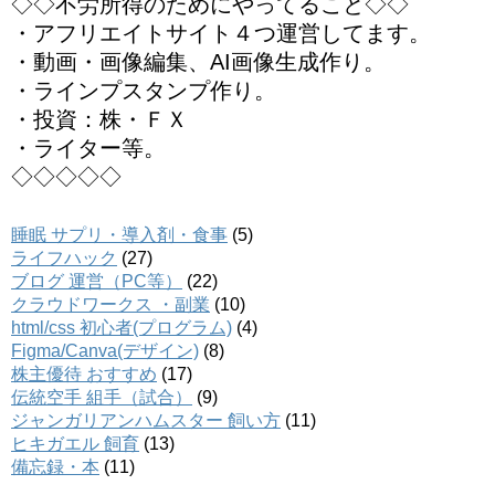
◇◇不労所得のためにやってること◇◇
・アフリエイトサイト４つ運営してます。
・動画・画像編集、AI画像生成作り。
・ラインプスタンプ作り。
・投資：株・ＦＸ
・ライター等。
◇◇◇◇◇
睡眠 サプリ・導入剤・食事
(5)
ライフハック
(27)
ブログ 運営（PC等）
(22)
クラウドワークス ・副業
(10)
html/css 初心者(プログラム)
(4)
Figma/Canva(デザイン)
(8)
株主優待 おすすめ
(17)
伝統空手 組手（試合）
(9)
ジャンガリアンハムスター 飼い方
(11)
ヒキガエル 飼育
(13)
備忘録・本
(11)