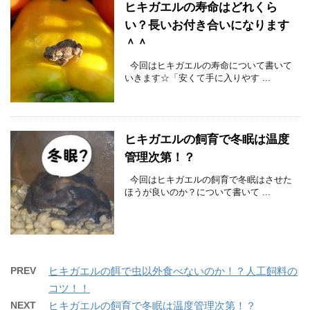
ヒキガエルの寿命はどれくら
い？長いお付き合いになります
＾＾
今回はヒキガエルの寿命について書いて
いきます☆「安くて手に入りやす ...
ヒキガエルの飼育で冬眠は温度
管理次第！？
今回はヒキガエルの飼育で冬眠はさせた
ほうが良いのか？について書いて ...
PREV
ヒキガエルの餌で虫以外食べないのか！？人工飼料の
コツ！！
NEXT
ヒキガエルの飼育で冬眠は温度管理次第！？