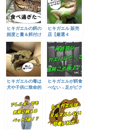
ヒキガエルの餌の
ヒキガエル 販売
頻度と量＆餌付け
店【厳選４
のコツ！？
選！！】
ヒキガエルの毒は
ヒキガエルが餌食
犬や子供に致命的
べない→足がピク
なのか！？
ピク痙攣した時の
対処法！