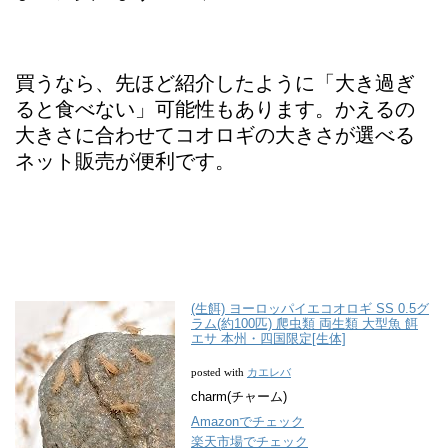
買うなら、先ほど紹介したように「大き過ぎ
ると食べない」可能性もあります。かえるの
大きさに合わせてコオロギの大きさが選べる
ネット販売が便利です。
(生餌) ヨーロッパイエコオロギ SS 0.5グ
ラム(約100匹) 爬虫類 両生類 大型魚 餌
エサ 本州・四国限定[生体]
カエレバ
posted with
charm(チャーム)
Amazonでチェック
楽天市場でチェック