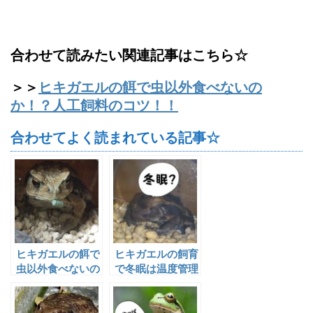
合わせて読みたい関連記事はこちら☆
＞＞
ヒキガエルの餌で虫以外食べないの
か！？人工飼料のコツ！！
合わせてよく読まれている記事☆
ヒキガエルの餌で
ヒキガエルの飼育
虫以外食べないの
で冬眠は温度管理
か！？人工飼料の
次第！？
コツ！！