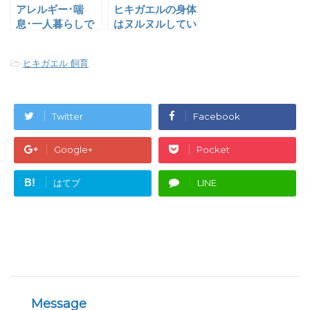
アレルギー･喘
ヒキガエルの身体
息･一人暮らしで
はヌルヌルしてい
も気軽に飼えるペ
ない！誤解を解く
ット4選！
【魅力】
-
ヒキガエル 飼育
Twitter
Facebook
Google+
Pocket
B!
はてブ
LINE
Message